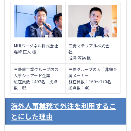
MHIパーソネル株式会社
三菱マテリアル株式会
森崎
匡人
様
社
成澤 淳裕 様
三菱重工業グループ内の
三菱グループの大手非鉄金
人事シェアード企業
属メーカー
駐在員数：492名 拠点
駐在員数：160～170名
数：85
拠点数：40
海外人事業務で外注を利用するこ
とにした理由