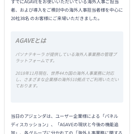
すでにAGAVEをお使いいただいている
海外人事
ご担当
社員紹介
者、および導入をご検討中の海外人事担当者様を中心に
エンジニア
20社38名 のお客様にご来場いただきました。
セールス
コンサルタント
AGAVEとは
トレーナー
その他
パソナテキーラ が提供している海外人事業務の管理プ
ラットフォームです。
サークレイスについて
社長メッセージ
2018年11月現在、世界44カ国の海外人事業務に対応
し、さまざまな企業様の海外510拠点でご利用いただい
イベント
ております。
サークレイス情報
当日のアジェンダは、ユーザー企業様による「パネル
ディスカッション」、「AGAVEの現状と今後の機能追
加」、各グループに分かれての「海外人事業務に関する