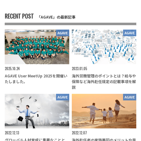
RECENT POST
「AGAVE」の最新記事
AGAVE
AGAVE
2025.10.24
2023.01.05
AGAVE User MeetUp 2025を開催い
海外労務管理のポイントとは？給与や
たしました。
保険など海外赴任規定の記載事項を解
説
AGAVE
AGAVE
2022.12.13
2022.12.07
グローバル人材育成に重要なことと
海外赴任者の家族帯同のメリットや是