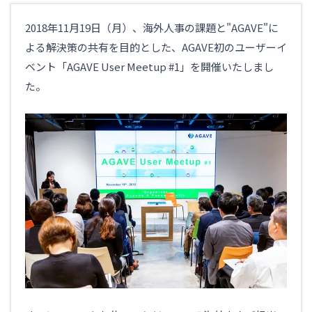
ITトピックス
2018年11月19日（月）、
海外人事の課題と"AGAVE"に
Agave
よる解決策の共有を目的とした、AGAVE
初のユーザーイ
海外人事のトピック
ベント「AGAVE User Meetup #1」を開催いたしまし
海外赴任者に関する労務問題
た。
Agaveイベント
Salesforce
Salesforceの使い方
Salesforce開発
Salesforce運用
Salesforceを学ぶ
Salesforceイベント
Anaplan
Anaplan導入・運用サービス
Anaplanイベント