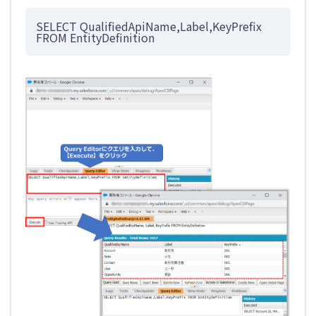
SELECT QualifiedApiName,Label,KeyPrefix
FROM EntityDefinition