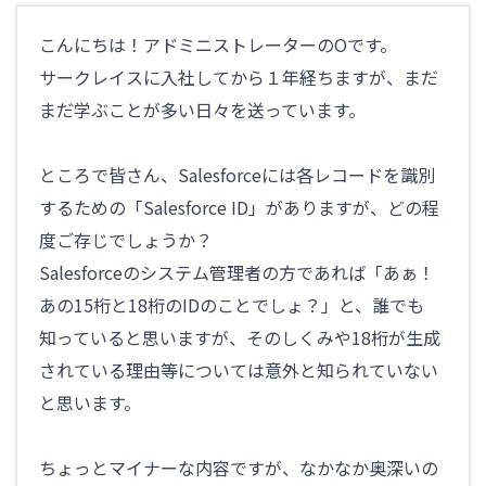
ITトピックス
こんにちは！アドミニストレーターのОです。
Agave
サークレイスに入社してから１年経ちますが、まだ
海外人事のトピック
まだ学ぶことが多い日々を送っています。
海外赴任者に関する労務問題
Agaveイベント
ところで皆さん、Salesforceには各レコードを識別
Salesforce
するための「Salesforce ID」がありますが、どの程
Salesforceの使い方
度ご存じでしょうか？
Salesforce開発
Salesforceのシステム管理者の方であれば「あぁ！
Salesforce運用
あの15桁と18桁のIDのことでしょ？」と、誰でも
知っていると思いますが、そのしくみや18桁が生成
Salesforceを学ぶ
されている理由等については意外と知られていない
Salesforceイベント
と思います。
Anaplan
Anaplan導入・運用サービス
ちょっとマイナーな内容ですが、なかなか奥深いの
Anaplanイベント