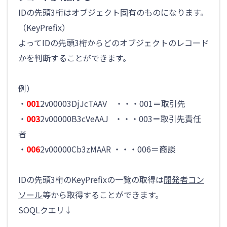
IDの先頭3桁はオブジェクト固有のものになります。
（KeyPrefix）
よってIDの先頭3桁からどのオブジェクトのレコード
かを判断することができます。
例）
・
001
2v00003DjJcTAAV ・・・001＝取引先
・
003
2v00000B3cVeAAJ ・・・003＝取引先責任
者
・
006
2v00000Cb3zMAAR ・・・006＝商談
IDの先頭3桁のKeyPrefixの一覧の取得は
開発者コン
ソール
等から取得することができます。
SOQLクエリ↓