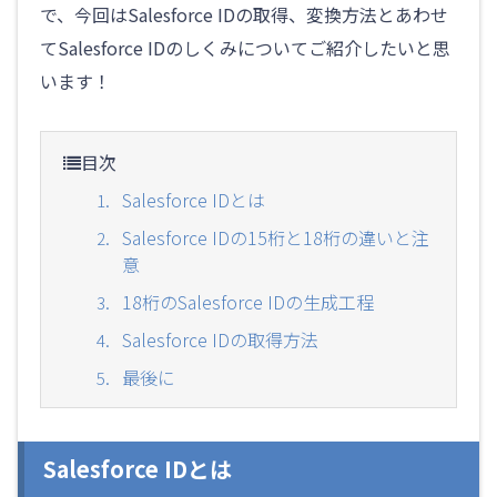
で、今回はSalesforce IDの取得、変換方法とあわせ
社員紹介
てSalesforce IDのしくみについてご紹介したいと思
エンジニア
います！
セールス
コンサルタント
トレーナー
目次
その他
Salesforce IDとは
サークレイスについて
Salesforce IDの15桁と18桁の違いと注
意
社長メッセージ
イベント
18桁のSalesforce IDの生成工程
サークレイス情報
Salesforce IDの取得方法
最後に
Salesforce IDとは