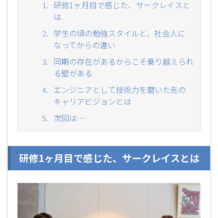
研修1ヶ月目で感じた、サークレイスと
社員紹介
は
エンジニア
学生の頃の勉強スタイルと、社会人に
セールス
なってからの違い
コンサルタント
同期の存在があるからこそ乗り越えられ
トレーナー
る壁がある
その他
エンジニアとして技術力を磨いた先の
サークレイスについて
キャリアビジョンとは
社長メッセージ
次回は…
イベント
サークレイス情報
研修1ヶ月目で感じた、サークレイスとは