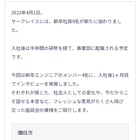
ITトピックス
2022年4月1日。
Agave
サークレイスには、新卒社員9名が新たに加わりまし
海外人事のトピック
た。
海外赴任者に関する労務問題
入社後は半年間の研修を経て、事業部に配属される予定
Agaveイベント
です。
Salesforce
Salesforceの使い方
今回は新卒エンジニアのメンバー4名に、入社後1ヶ月目
Salesforce開発
でインタビューを実施しました。
Salesforce運用
それぞれが感じた、社会人としての変化や、今だからこ
Salesforceを学ぶ
そ話せる本音など、フレッシュな意見がたくさん飛び
Salesforceイベント
交った座談会の模様をご紹介します。
Anaplan
Anaplan導入・運用サービス
目次
Anaplanイベント