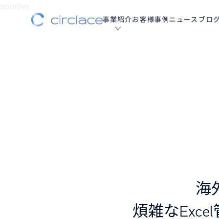
noindex
事業紹介
お客様事例
ニュース
ブロ
海
煩雑なExc