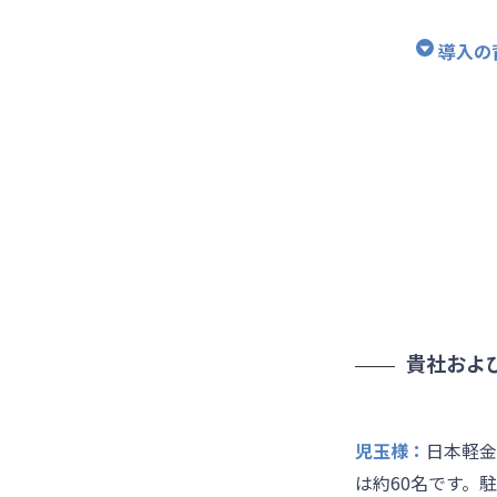
導入の
貴社およ
児玉様：
日本軽金
は約60名です。