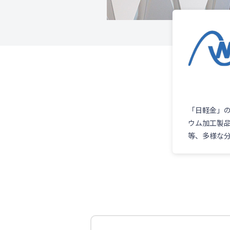
「日軽金」
ウム加工製品
等、多様な