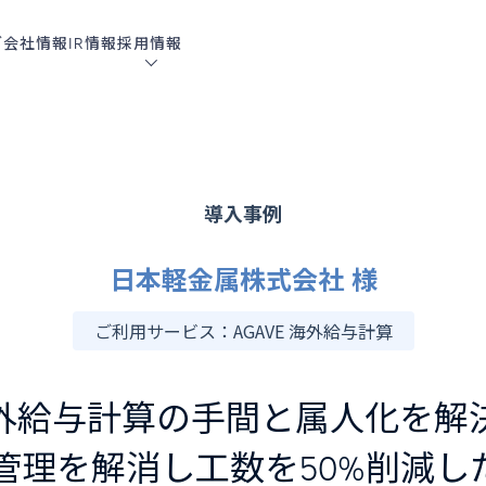
グ
会社情報
IR情報
採用情報
導入事例
日本軽金属株式会社 様
ご利用サービス：
AGAVE 海外給与計算
外給与計算の手間と属人化を解
el管理を解消し工数を50%削減