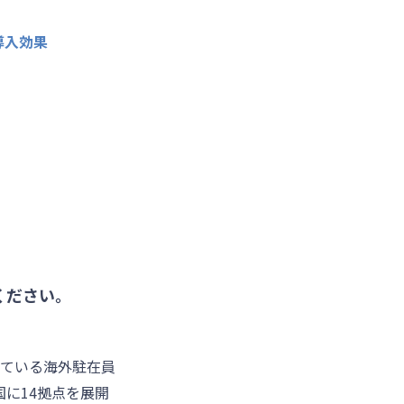
導入効果
ください。
している海外駐在員
に14拠点を展開