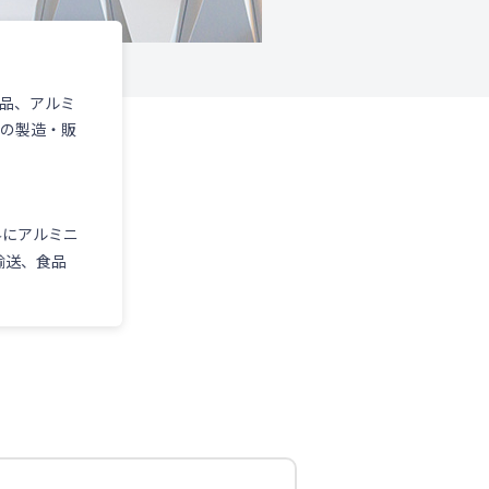
品、アルミ
どの製造・販
界にアルミニ
輸送、食品