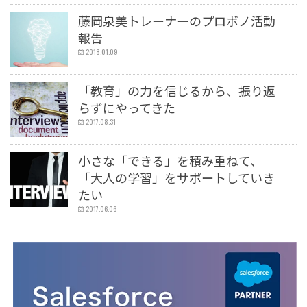
その他
藤岡泉美トレーナーのプロボノ活動
サークレイスについて
報告
2018.01.09
社長メッセージ
イベント
「教育」の力を信じるから、振り返
サークレイス情報
らずにやってきた
2017.08.31
小さな「できる」を積み重ねて、
「大人の学習」をサポートしていき
たい
2017.06.06