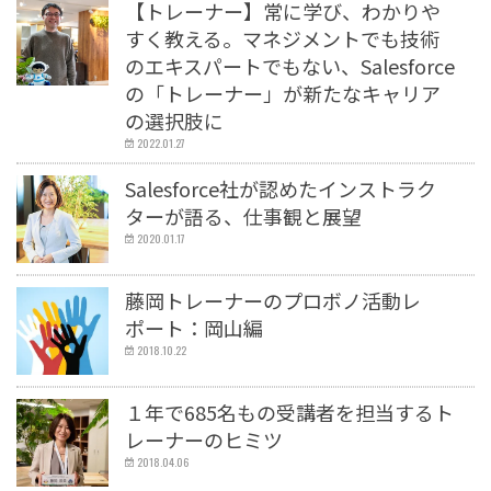
【トレーナー】常に学び、わかりや
Salesforce
すく教える。マネジメントでも技術
のエキスパートでもない、Salesforce
Salesforceの使い方
の「トレーナー」が新たなキャリア
Salesforce開発
の選択肢に
Salesforce運用
2022.01.27
Salesforceを学ぶ
Salesforce社が認めたインストラク
Salesforceイベント
ターが語る、仕事観と展望
Anaplan
2020.01.17
Anaplan導入・運用サービス
藤岡トレーナーのプロボノ活動レ
Anaplanイベント
ポート：岡山編
社員紹介
2018.10.22
エンジニア
１年で685名もの受講者を担当するト
セールス
レーナーのヒミツ
コンサルタント
2018.04.06
トレーナー