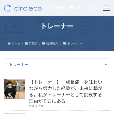
ブログ購読のお申込み
読者になる
トレーナー
ホーム
ブログ
社員紹介
トレーナー
トレーナー
- すべて -
【トレーナー】「成長痛」を味わい
ITトピックス
ながら努力した経験が、未来に繋が
Agave
る。私がトレーナーとして挑戦する
海外人事のトピック
理由がそこにある
海外赴任者に関する労務問題
2022.02.14
Agaveイベント