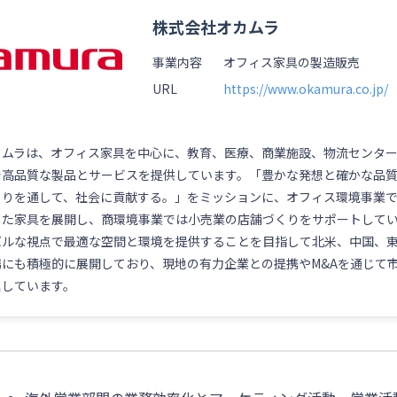
株式会社オカムラ
事業内容
オフィス家具の製造販売
URL
https://www.okamura.co.jp/
カムラは、オフィス家具を中心に、教育、医療、商業施設、物流センタ
で高品質な製品とサービスを提供しています。「豊かな発想と確かな品
くりを通して、社会に貢献する。」をミッションに、オフィス環境事業
した家具を展開し、商環境事業では小売業の店舗づくりをサポートして
バルな視点で最適な空間と環境を提供することを目指して北米、中国、
場にも積極的に展開しており、現地の有力企業との提携やM&Aを通じて
進しています。