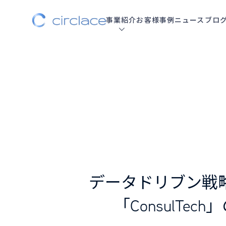
事業紹介
お客様事例
ニュース
ブロ
データドリブン戦
「ConsulT