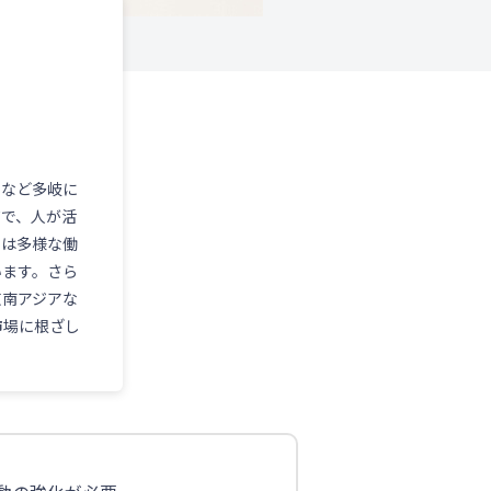
ーなど多岐に
質で、人が活
では多様な働
います。さら
東南アジアな
市場に根ざし