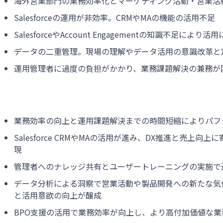
海外営業部門の業務効率化とマーケティング活動・営業活
Salesforceの運用が非効率。CRMやMAの機能の活用不足
SalesforceやAccount Engagementの知識不足により活
データの二重管理。現場の理解やデータ活用の意識改革と
運用管理者に過度の負担がかかり、業務課題解決の兼務が
業務効率の向上と運用課題解決までの時間短縮によりパフ
Salesforce CRMやMAの活用が進み、DX推進と売上
現
管理者へのナレッジ共有とユーザートレーニングの実施で
データ分析による洞察で営業活動や製品開発への新たな気
と活用意欲の向上が醸成
BPO支援の活用で業務効率が向上し、より高付加価値な