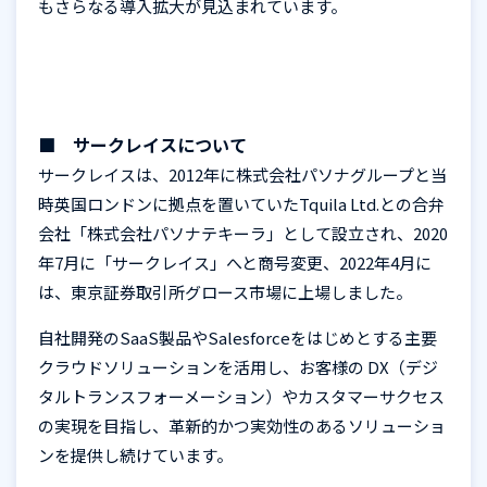
もさらなる導入拡大が見込まれています。
■ サークレイスについて
サークレイスは、
2012
年に株式会社パソナグループと当
時英国ロンドンに拠点を置いていた
Tquila Ltd.
との合弁
会社「株式会社パソナテキーラ」として設立され、
2020
年
7
月に「サークレイス」へと商号変更、
2022
年
4
月に
は、東京証券取引所グロース市場に上場しました。
自社開発の
SaaS
製品や
Salesforce
をはじめとする主要
クラウドソリューションを活用し、お客様の
DX
（デジ
タルトランスフォーメーション）やカスタマーサクセス
の実現を目指し、革新的かつ実効性のあるソリューショ
ンを提供し続けています。