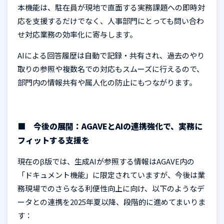
本機能は、駐在員が現地で直面する実務課題への即時対
応を支援するだけでなく、人事部門にとっても問い合わ
せ対応業務の効率化に寄与します。
AIによる回答履歴は自動で記録・共有され、過去のやり
取りの参照や複数名での対応もスムーズに行えるので、
部門内の情報共有や属人化の防止にもつながります。
■ 今後の展開：
AGAVE
と
AI
の連携強化で、実務に
フィットする支援を
現在のβ版では、生成
AI
が参照する情報は
AGAVE
内の
「ドキュメント機能」に限定されていますが、今後は業
務現場でのさらなる利便性向上に向け、以下のようなデ
ータとの連携を
2025
年夏以降、段階的に進めてまいりま
す：