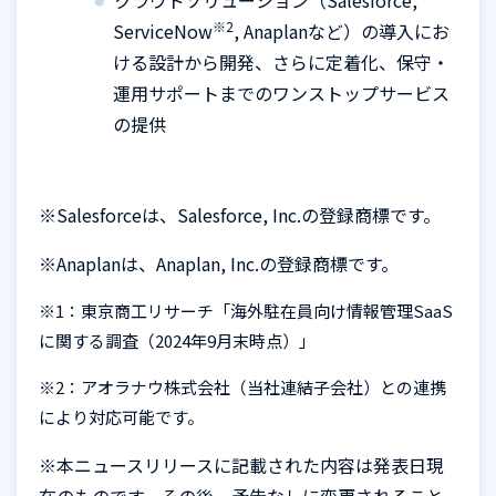
クラウドソリューション（
Salesforce,
※2
ServiceNow
, Anaplan
など）の導入にお
ける設計から開発、さらに定着化、保守・
運用サポートまでのワンストップサービス
の提供
※
Salesforce
は、S
alesforce, Inc.
の登録商標です。
※
Anaplan
は、
Anaplan, Inc.
の登録商標です。
※
1
：東京商工リサーチ「海外駐在員向け情報管理
SaaS
に関する調査（
2024
年
9
月末時点）」
※
2
：アオラナウ株式会社（当社連結子会社）との連携
により対応可能です。
※本ニュースリリースに記載された内容は発表日現