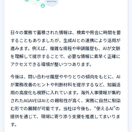
日々の業務で蓄積された情報は、検索や照会に時間を要
することもありましたが、生成
AI
との連携により活用が
進みます。例えば、複雑な規程や申請履歴も、
AI
が文脈
を理解して提示することで、必要な情報に素早く正確に
アクセスできる環境が整いつつあります。
今後は、問い合わせ履歴ややりとりの傾向をもとに、
AI
が業務改善のヒントや判断材料を提示するなど、知識活
用の高度化も視野に入れています。海外人事情報が集約
された
AGAVE
は
AI
との親和性が高く、実務に自然に馴染
む形での展開が可能です。当社は今後も、
“
使える
AI”
の
提供を通じて、現場に寄り添う支援を推進してまいりま
す。