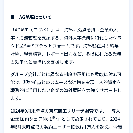
■ AGAVEについて
「
AGAVE
（アガベ）」は、海外に拠点を持つ企業の人
事・労務管理を支援する、海外人事業務に特化したクラ
ウド型
SaaS
プラットフォームです。海外駐在員の給与
計算、経費精算、レポート出力など、多岐にわたる業務
の効率化と標準化を支援します。
グループ会社ごとに異なる制度や運用にも柔軟に対応可
能で、現地拠点とのスムーズな連携を実現。人的資本を
戦略的に活用したい企業の海外展開を力強くサポートし
ます。
2024年
9
月末時点の東京商工リサーチ調査では、「導入
※
1
企業 国内シェア
No.1
」として認定されており、
2024
年
6
月末時点での契約ユーザー
ID
数は
1
万人を超え、今後