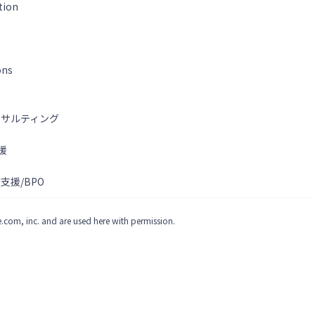
tion
ons
ンサルティング
援
支援/BPO
.com, inc. and are used here with permission.