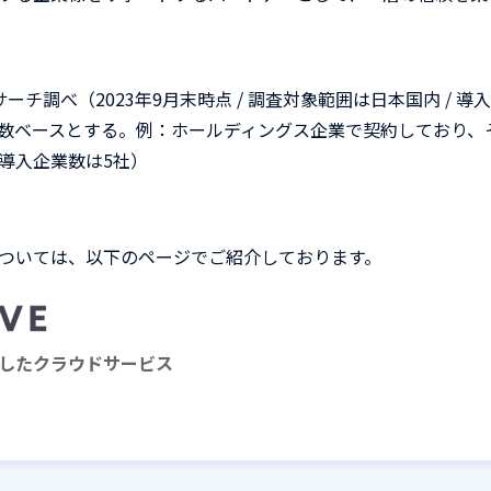
サーチ調べ（
2023
年
9
月末時点
/
調査対象範囲は日本国内
/
導入
数ベースとする。例：ホールディングス企業で契約しており、
導入企業数は
5
社）
ついては、以下のページでご紹介しております。
したクラウドサービス