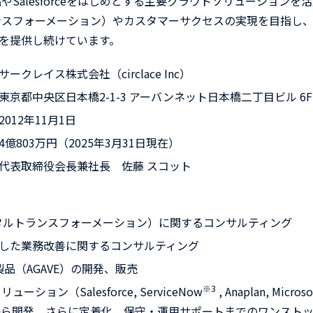
やSalesforceをはじめとする主要クラウドソリューションを
ンスフォーメーション）やカスタマーサクセスの実現を目指し
を提供し続けています。
クレイス株式会社（circlace Inc）
東京都中央区日本橋
2-1-3
アーバンネット日本橋二丁目ビル
6F
12年11月1日
803万円（2025年3月31日現在）
表取締役会長兼社長 佐藤 スコット
タルトランスフォーメーション）に関するコンサルティング
用した業務改善に関するコンサルティング
S製品（AGAVE）の開発、販売
※3
ソリューション（
Salesforce, ServiceNow
, Anaplan, Microso
から開発、さらに定着化、保守・運用サポートまでのワンスト