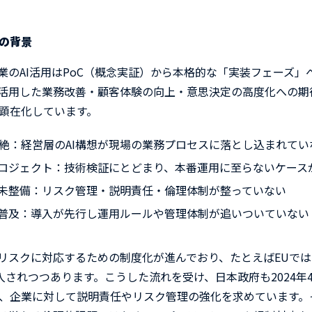
供の背景
業の
AI
活用は
PoC
（概念実証）から本格的な「実装フェーズ」
活用した業務改善・顧客体験の向上・意思決定の高度化への期
顕在化しています。
絶：経営層の
AI
構想が現場の業務プロセスに落とし込まれてい
ロジェクト：技術検証にとどまり、本番運用に至らないケース
未整備：リスク管理・説明責任・倫理体制が整っていない
普及：導入が先行し運用ルールや管理体制が追いついていない
リスクに対応するための制度化が進んでおり、たとえば
EU
では
入されつつあります。こうした流れを受け、日本政府も
2024
年
、企業に対して説明責任やリスク管理の強化を求めています。