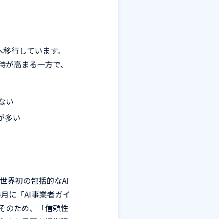
へ移行しています。
待が高まる一方で、
ない
が多い
世界初の包括的な
AI
4
月に「
AI
事業者ガイ
そのため、「信頼性