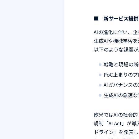
■ 新サービス提
AI
の進化に伴い、企
生成
AI
や機械学習を
以下のような課題が
戦略と現場の断
PoC
止まりのプ
AI
ガバナンスの
生成
AI
の急速な
欧米では
AI
の社会的
規制「
AI Act
」が導
ドライン」を発表し