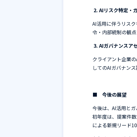
2.
AI
リスク特定・
AI
活用に伴うリスク
令・内部統制の観点
3.
AI
ガバナンスア
クライアント企業の
しての
AI
ガバナンス
■
今後の展望
今後は、
AI
活用とガ
初年度は、提案件数
による新規リード
10