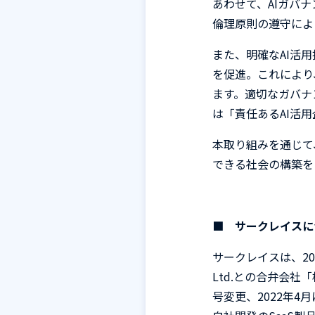
あわせて、
AI
ガバナ
倫理原則の遵守によ
また、明確な
AI
活用
を促進。これにより
ます。適切なガバナ
は「責任ある
AI
活用
本取り組みを通じて
できる社会の構築を
■ サークレイスに
サークレイ
スは、
20
Ltd.
との合弁会
社「
号変更、
2022
年
4
月