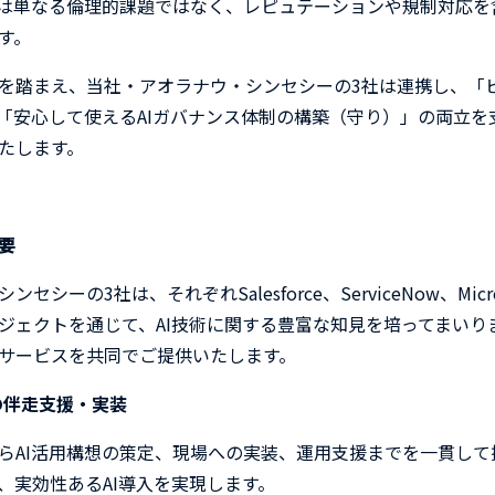
は単なる倫理的課題ではなく、レピュテーションや規制対応を
す。
を踏まえ、当社・アオラナウ・シンセシーの
3
社は連携し、「
「安心して使える
AI
ガバナンス体制の構築（守り）」の両立を
たします。
概要
シンセシーの
3
社は、それぞれ
Salesforce
、
ServiceNow
、
Micr
ジェクトを通じて、
AI
技術に関する豊富な知見を培ってまいり
サービスを共同でご提供いたします。
の伴走支援・実装
ら
AI
活用構想の策定、現場への実装、運用支援までを一貫して
、実効性ある
AI
導入を実現します。