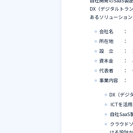
自社開発の
SaaS
製品
DX
（デジタルトラ
あるソリューション
会社名 ： サー
所在地 ： 
設 立 ： 20
資本金 ： 4億
代表者 ： 代
事業内容 ：
DX（デジ
ICTを活
自社
Saa
クラウド
ける設計