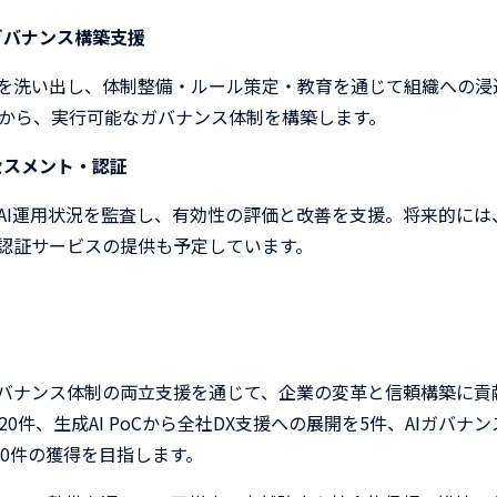
ガバナンス構築支援
を洗い出し、体制整備・ルール策定・教育を通じて組織への浸
から、実行可能なガバナンス体制を構築します。
セスメント・認証
AI
運用状況を監査し、有効性の評価と改善を支援。将来的には
認証サービスの提供も予定しています。
バナンス体制の両立支援を通じて、企業の変革と信頼構築に貢
20
件、生成
AI PoC
から全社
DX
支援への展開を
5
件、
AI
ガバナン
0
件の獲得を目指します。