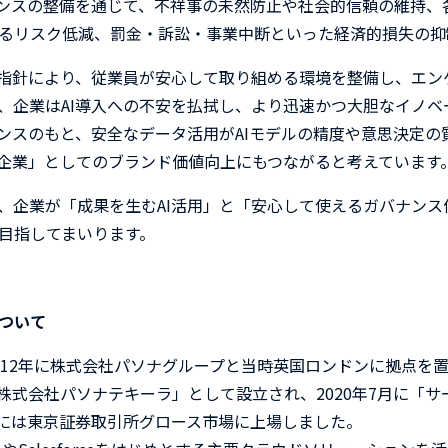
ンスの整備を通じて、不祥事の未然防止や社会的信頼の維持、
るリスク低減、罰金・訴訟・事業中断といった経済的損失の抑
指針により、従業員が安心して取り組める環境を整備し、エン
、企業は
AI
導入への不安を払拭し、より迅速かつ大胆なイノベ
ンスのもと、安全なデータ活用が
AI
モデルの精度や意思決定の
企業」としてのブランド価値向上にもつながると考えています
、企業が「成果を生む
AI
活用」と「安心して使えるガバナンス
目指してまいります。
ついて
12
年に株式会社パソナグループと当時英国ロンドンに拠点を
株式会社パソナテキーラ」として設立され、
2020
年
7
月に「サ
には東京証券取引所グロース市場に上場しました。