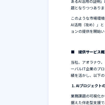
ある
AI
活用の証明」
題となりつつありま
このような市場環境
AI
活用（攻め）」と
ョンの提供を開始い
■ 提供サービス
当社、アオラナウ、
ーバル
IT
企業のプロ
績を活かし、以下の
1.
AI
プロジェクト
業務課題の可視化か
据えた伴走型支援で