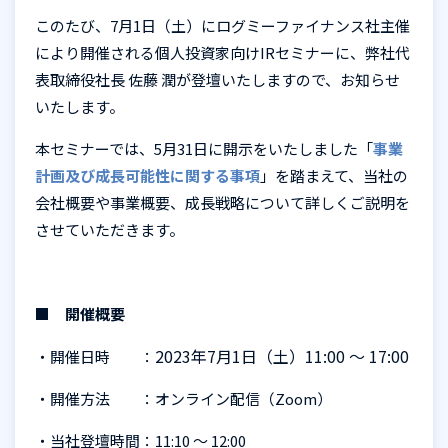
このたび、
7
月
1
日（土）にログミーファイナンス社主催
により開催される個人投資家向け
IR
セミナーに、弊社代
表取締役社長 佐藤 潤が登壇いたしますので、お知らせ
いたします。
本セミナーでは、
5
月
31
日に開示をいたしました「
事業
計画及び成長可能性に関する事項
」を踏まえて、当社の
会社概要や事業概要、成長戦略について詳しくご説明を
させていただきます。
■
開催概要
2023年7月1日（土）11:00 ～ 17:00
・開催日時 ：
・開催方法 ：オンライン配信（
Zoom
）
・当社登壇時間：
11:10
～
12:00