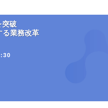
を突破​
る業務改革​
1:30