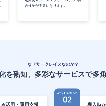
る
合検証が不要になります。
なぜサークレイスなのか？
化を熟知、
多彩なサービスで多
Why Circlace?
超える活用・運用支援
導入時