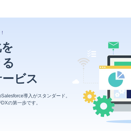
で！
化を
きる
サービス
lesforce導入がスタンダード。
DXの第一歩です。