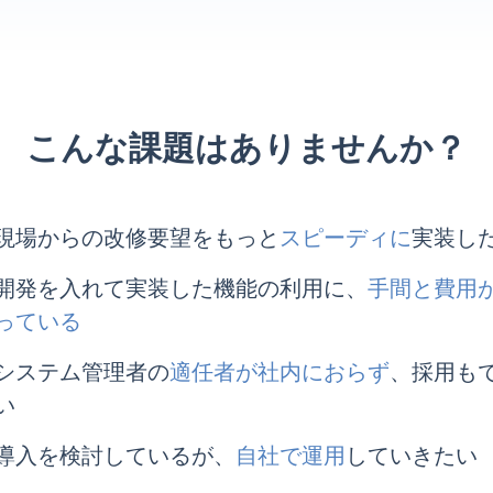
こんな課題は
ありませんか？
現場からの改修要望をもっと
スピーディに
実装し
開発を入れて実装した機能の利用に、
手間と費用
っている
システム管理者の
適任者が社内におらず
、採用も
い
導入を検討しているが、
自社で運用
していきたい